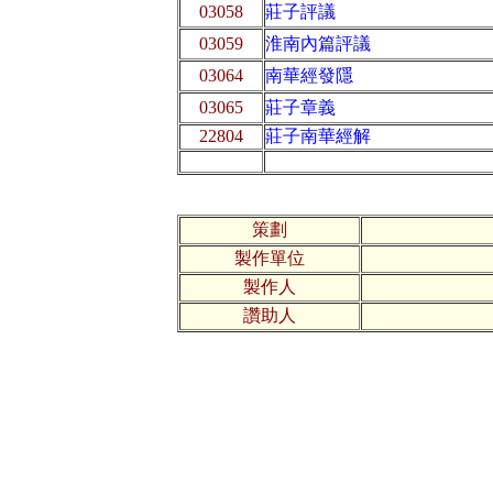
03058
莊子評議
03059
淮南內篇評議
03064
南華經發隱
03065
莊子章義
22804
莊子南華經解
策劃
製作單位
製作人
讚助人