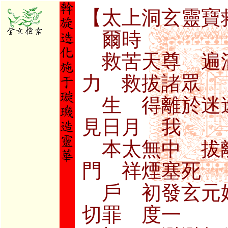
【太上洞玄靈寶
爾時
救苦天尊 遍
力 救拔諸眾
生 得離於迷
見日月 我
本太無中 拔
門 祥煙塞死
戶 初發玄元
切罪 度一