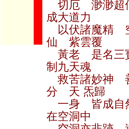
切厄 渺渺超
成大道力
以伏諸魔精 
仙 紫雲覆
黃老 是名三
制九天魂
救苦諸妙神 
分 天 炁歸
一身 皆成自
在空洞中
空洞亦非跡 