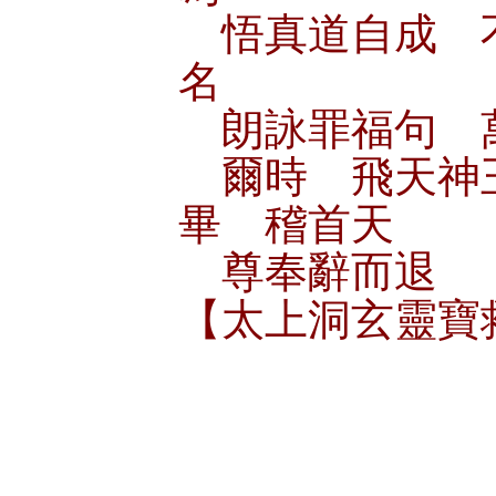
悟真道自成 
名
朗詠罪福句 
爾時 飛天神
畢 稽首天
尊奉辭而退
【太上洞玄靈寶