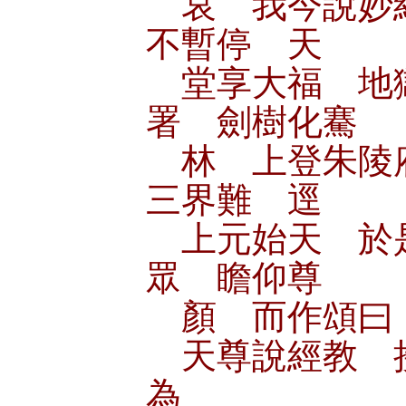
哀 我今說妙
不暫停 天
堂享大福 地
署 劍樹化騫
林 上登朱陵
三界難 逕
上元始天 於
眾 瞻仰尊
顏 而作頌曰
天尊說經教 
為