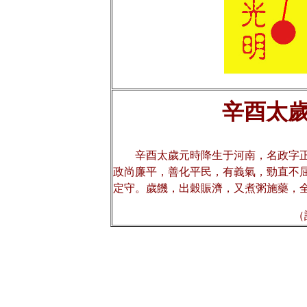
辛酉
太
辛酉太歲元時降生于河南，名政字
政尚廉平，善化平民，有義氣，勁直不
定守。歲饑，出穀賑濟，又煮粥施藥，