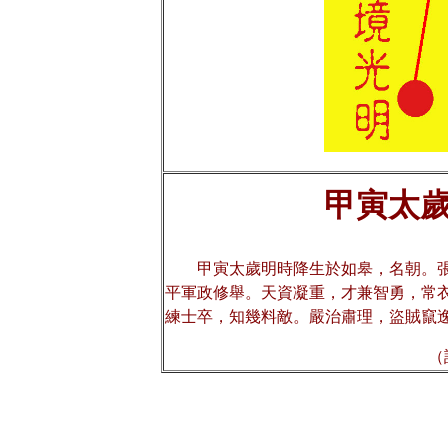
甲寅
太
甲寅太歲明時降生於如皋，名朝。
平軍政修舉。天資凝重，才兼智勇，常
練士卒，知幾料敵。嚴治肅理，盜賊竄