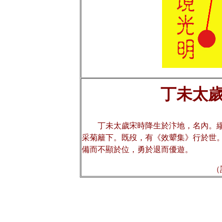
丁未
太
丁未太歲宋時降生於汴地，名內。
采菊籬下。既歿，有《效顰集》行於世
備而不顯於位，勇於退而優遊。