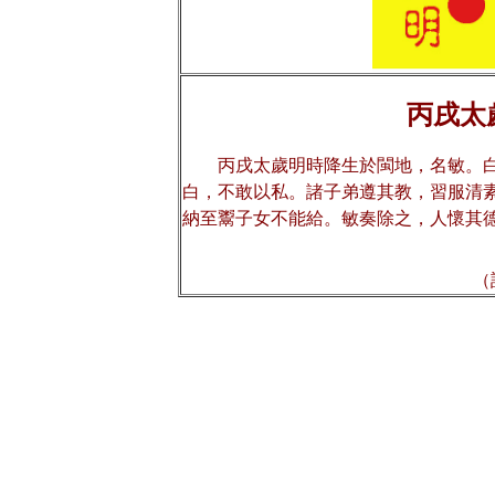
丙戌太
丙戌太歲明時降生於閩地，名敏。
白，不敢以私。諸子弟遵其教，習服清
納至鬻子女不能給。敏奏除之，人懷其
（