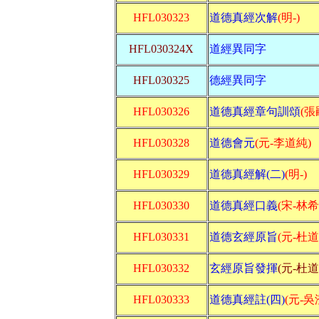
HFL030323
道德真經次解
(
明
-)
HFL030324
X
道經異同字
HFL030325
德經異同字
HFL030326
道德真經章句訓頌
(
張
HFL030328
道德會元
(
元
-
李道純
)
HFL030329
道德真經解(二)
(
明
-)
HFL0303
30
道德真經口義
(
宋
-
林希
HFL0303
31
道德玄經原旨
(
元
-
杜道
HFL0303
32
玄經原旨發揮
(
元
-
杜道
HFL0303
33
道德真經註(四)
(
元
-
吳