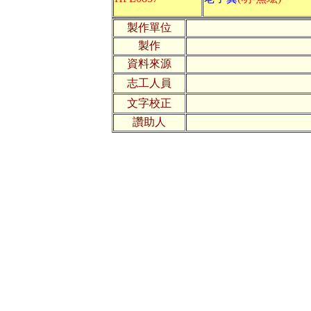
製作單位
製作
資料來源
志工人員
文字校正
讚助人